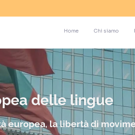
Home
Chi siamo
opea delle lingue
tà europea, la libertà di movime