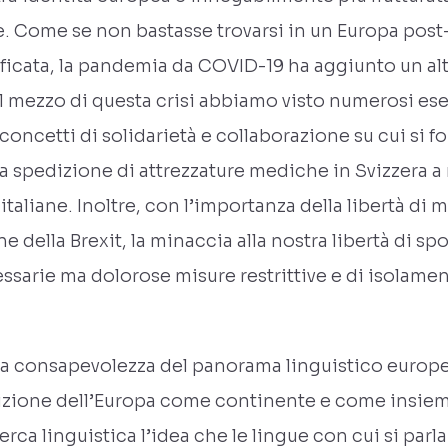
 Come se non bastasse trovarsi in un Europa post-B
ficata, la pandemia da COVID-19 ha aggiunto un altr
 mezzo di questa crisi abbiamo visto numerosi ese
oncetti di solidarietà e collaborazione su cui si f
 spedizione di attrezzature mediche in Svizzera a m
tà italiane. Inoltre, con l’importanza della libertà d
della Brexit, la minaccia alla nostra libertà di sp
ssarie ma dolorose misure restrittive e di isolamen
lla consapevolezza del panorama linguistico euro
ondizione dell’Europa come continente e come insi
erca linguistica l’idea che le lingue con cui si parl