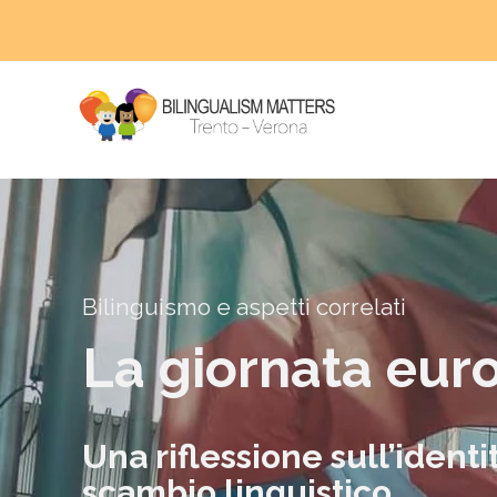
Bilinguismo e aspetti correlati
La giornata eur
Una riflessione sull’identi
scambio linguistico