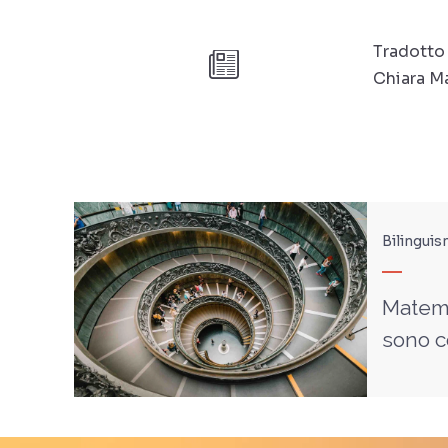
Tradotto 
Chiara Ma
Bilinguis
Matema
sono c