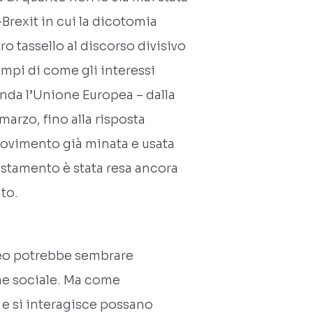
rexit in cui la dicotomia
o tassello al discorso divisivo
mpi di come gli interessi
onda l’Unione Europea – dalla
arzo, fino alla risposta
i movimento già minata e usata
ostamento è stata resa ancora
to.
peo potrebbe sembrare
eme sociale. Ma come
a e si interagisce possano