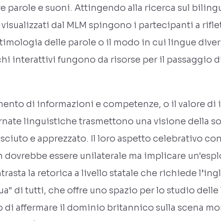
re parole e suoni. Attingendo alla ricerca sul biling
e visualizzati dal MLM spingono i partecipanti a rifle
l'etimologia delle parole o il modo in cui lingue div
hi interattivi fungono da risorse per il passaggio 
rimento di informazioni e competenze, o il valore di
nate linguistiche trasmettono una visione della soc
osciuto e apprezzato. Il loro aspetto celebrativo con
n dovrebbe essere unilaterale ma implicare un'esplo
ntrasta la retorica a livello statale che richiede l’i
a" di tutti, che offre uno spazio per lo studio delle
i affermare il dominio britannico sulla scena mon