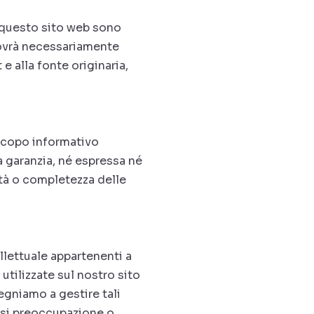
u questo sito web sono
dovrà necessariamente
e alla fonte originaria,
scopo informativo
a garanzia, né espressa né
lità o completezza delle
ellettuale appartenenti a
utilizzate sul nostro sito
pegniamo a gestire tali
iasi preoccupazione o