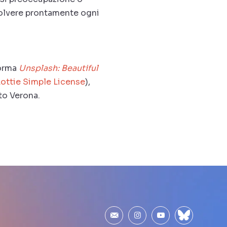
isolvere prontamente ogni
forma
Unsplash: Beautiful
Lottie Simple License
),
to Verona.