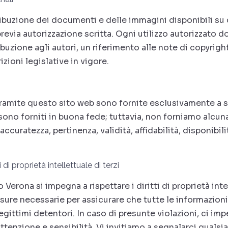
istribuzione dei documenti e delle immagini disponibili s
evia autorizzazione scritta. Ogni utilizzo autorizzato 
uzione agli autori, un riferimento alle note di copyright 
ioni legislative in vigore.
tramite questo sito web sono fornite esclusivamente a 
 sono forniti in buona fede; tuttavia, non forniamo alcun
'accuratezza, pertinenza, validità, affidabilità, disponibi
 di proprietà intellettuale di terzi
Verona si impegna a rispettare i diritti di proprietà int
isure necessarie per assicurare che tutte le informazioni 
o legittimi detentori. In caso di presunte violazioni, ci im
tenzione e sensibilità. Vi invitiamo a segnalarci quals