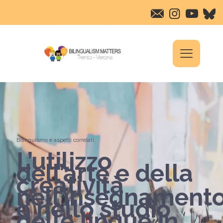
Bilinguismo e aspetti correlati
L’utilizzo
dell’arte e della
creatività
nell’insegnament
e nello studio
delle lingue in