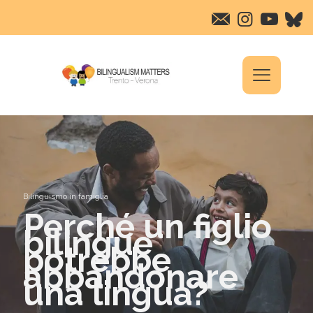
Bilinguismo in famiglia
Perché un figlio
bilingue
potrebbe
abbandonare
una lingua?