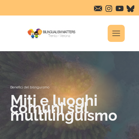
Benefici del bilinguismo
Miti e luoghi
comuni sul
multilinguismo