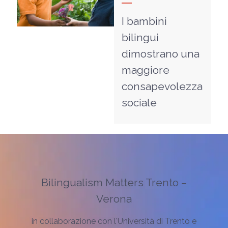
I bambini
bilingui
dimostrano una
maggiore
consapevolezza
sociale
Bilingualism Matters Trento –
Verona
in collaborazione con l'Università di Trento e